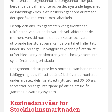
Ytmaterialet – tegelpannor, betongpannor eller plåt
beroende på val – monteras på det nya underlaget med
de infästnings- och läktningslösningar som är rätt för
det specifika materialet och takvinkeln.
Detalj- och anslutningsarbeten kring skorstenar,
takfönster, ventilationshuvar och vid takfoten är det
moment vars tid normalt underskattas och vars
utförande har störst påverkan på om taket håller tätt
under sin livslängd. En välgjord takpanna på ett dåligt
utfört bleck kring en skorsten ger ett läckage som inte
syns förrän det gjort skada.
Hängrännor och stuprör byts normalt i samband med en
takläggning, dels för att de ändå behöver demonteras
under arbetet, dels för att ett nytt tak med 30–50 års
förväntad livslängd inte tjänar på att ha ett tio år
gammalt avvattningssystem.
Kostnadsnivåer för
Stockholmsmarknaden