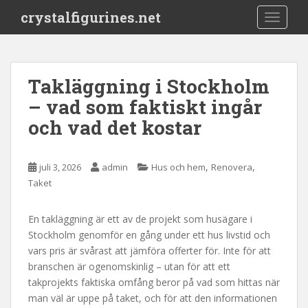
S
crystalfigurines.net
TOGGLE
k
i
p
t
Takläggning i Stockholm
o
– vad som faktiskt ingår
m
a
och vad det kostar
i
n
c
,
,
juli 3, 2026
admin
Hus och hem
Renovera
o
Taket
n
t
En takläggning är ett av de projekt som husägare i
e
Stockholm genomför en gång under ett hus livstid och
n
vars pris är svårast att jämföra offerter för. Inte för att
t
branschen är ogenomskinlig – utan för att ett
takprojekts faktiska omfång beror på vad som hittas när
man väl är uppe på taket, och för att den informationen