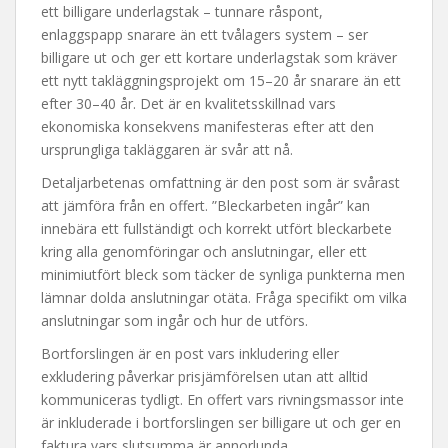
ett billigare underlagstak – tunnare råspont,
enlaggspapp snarare än ett tvålagers system – ser
billigare ut och ger ett kortare underlagstak som kräver
ett nytt takläggningsprojekt om 15–20 år snarare än ett
efter 30–40 år. Det är en kvalitetsskillnad vars
ekonomiska konsekvens manifesteras efter att den
ursprungliga takläggaren är svår att nå.
Detaljarbetenas omfattning är den post som är svårast
att jämföra från en offert. ”Bleckarbeten ingår” kan
innebära ett fullständigt och korrekt utfört bleckarbete
kring alla genomföringar och anslutningar, eller ett
minimiutfört bleck som täcker de synliga punkterna men
lämnar dolda anslutningar otäta. Fråga specifikt om vilka
anslutningar som ingår och hur de utförs.
Bortforslingen är en post vars inkludering eller
exkludering påverkar prisjämförelsen utan att alltid
kommuniceras tydligt. En offert vars rivningsmassor inte
är inkluderade i bortforslingen ser billigare ut och ger en
faktura vars slutsumma är annorlunda.