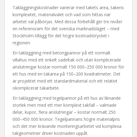
Takläggningskostnader varierar med takets area, takens
komplexitet, materialvalet och vad som hittas när
arbetet väl påbörjas. Med dessa förbehåll ger tre nivåer
en referensram för det svenska marknadsläget – med
Stockholm-tillägg för det högre kostnadstrycket i
regionen.
En takläggning med betongpannor på ett normalt
villahus med ett enkelt sadeltak och utan komplicerade
anslutningar kostar normalt 150 000–250 000 kronor för
ett hus med en takarea på 150–200 kvadratmeter. Det
är projektet med ett standardmaterial och ett relativt
okomplicerat takarbete.
En takläggning med tegelpannor på ett hus av liknande
storlek men med ett mer komplext takfall – valmade
delar, kupor, flera anslutningar – kostar normalt 250
000–450 000 kronor. Tegelpannans högre materialpris
och det mer krävande monteringsarbetet vid komplexa
takgeometrier driver kostnaden uppåt.