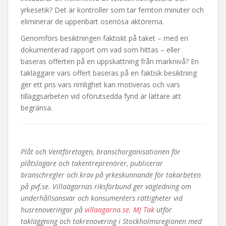
yrkesetik? Det är kontroller som tar femton minuter och
eliminerar de uppenbart oseriösa aktörerna.
Genomförs besiktningen faktiskt på taket – med en
dokumenterad rapport om vad som hittas – eller
baseras offerten på en uppskattning från marknivå? En
takläggare vars offert baseras på en faktisk besiktning
ger ett pris vars rimlighet kan motiveras och vars
tilläggsarbeten vid oförutsedda fynd är lättare att
begränsa.
Plåt och Ventföretagen, branschorganisationen för
plåtslagare och takentreprenörer, publicerar
branschregler och krav på yrkeskunnande för takarbeten
på pvf.se. Villaägarnas riksförbund ger vägledning om
underhållsansvar och konsumenters rättigheter vid
husrenoveringar på
villaagarna.se
.
MJ Tak
utför
takläggning och takrenovering i Stockholmsregionen med