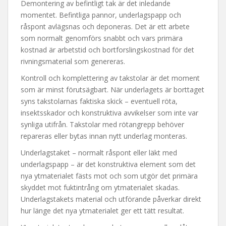
Demontering av befintligt tak är det inledande
momentet. Befintliga pannor, underlagspapp och
råspont avlägsnas och deponeras. Det är ett arbete
som normalt genomförs snabbt och vars primära
kostnad är arbetstid och bortforslingskostnad för det
rivningsmaterial som genereras.
Kontroll och komplettering av takstolar är det moment
som är minst förutsägbart. När underlagets är borttaget
syns takstolarnas faktiska skick – eventuell röta,
insektsskador och konstruktiva avvikelser som inte var
synliga utifrån. Takstolar med rötangrepp behöver
repareras eller bytas innan nytt underlag monteras.
Underlagstaket – normalt råspont eller läkt med
underlagspapp – är det konstruktiva element som det
nya ytmaterialet fästs mot och som utgör det primära
skyddet mot fuktintrång om ytmaterialet skadas.
Underlagstakets material och utförande påverkar direkt
hur länge det nya ytmaterialet ger ett tätt resultat.