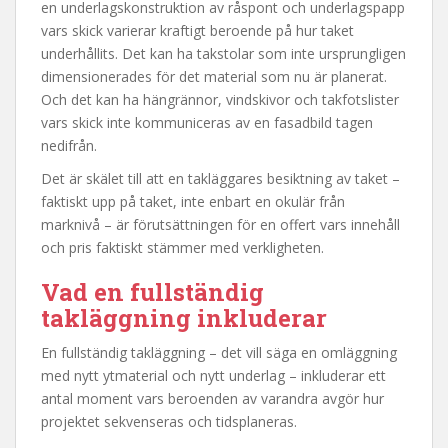
en underlagskonstruktion av råspont och underlagspapp
vars skick varierar kraftigt beroende på hur taket
underhållits. Det kan ha takstolar som inte ursprungligen
dimensionerades för det material som nu är planerat.
Och det kan ha hängrännor, vindskivor och takfotslister
vars skick inte kommuniceras av en fasadbild tagen
nedifrån.
Det är skälet till att en takläggares besiktning av taket –
faktiskt upp på taket, inte enbart en okulär från
marknivå – är förutsättningen för en offert vars innehåll
och pris faktiskt stämmer med verkligheten.
Vad en fullständig
takläggning inkluderar
En fullständig takläggning – det vill säga en omläggning
med nytt ytmaterial och nytt underlag – inkluderar ett
antal moment vars beroenden av varandra avgör hur
projektet sekvenseras och tidsplaneras.