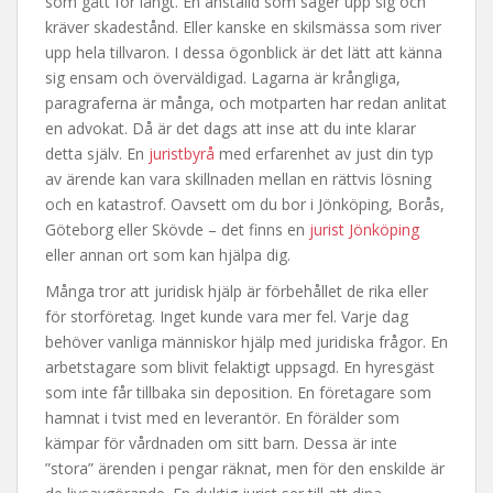
som gått för långt. En anställd som säger upp sig och
kräver skadestånd. Eller kanske en skilsmässa som river
upp hela tillvaron. I dessa ögonblick är det lätt att känna
sig ensam och överväldigad. Lagarna är krångliga,
paragraferna är många, och motparten har redan anlitat
en advokat. Då är det dags att inse att du inte klarar
detta själv. En
juristbyrå
med erfarenhet av just din typ
av ärende kan vara skillnaden mellan en rättvis lösning
och en katastrof. Oavsett om du bor i Jönköping, Borås,
Göteborg eller Skövde – det finns en
jurist Jönköping
eller annan ort som kan hjälpa dig.
Många tror att juridisk hjälp är förbehållet de rika eller
för storföretag. Inget kunde vara mer fel. Varje dag
behöver vanliga människor hjälp med juridiska frågor. En
arbetstagare som blivit felaktigt uppsagd. En hyresgäst
som inte får tillbaka sin deposition. En företagare som
hamnat i tvist med en leverantör. En förälder som
kämpar för vårdnaden om sitt barn. Dessa är inte
”stora” ärenden i pengar räknat, men för den enskilde är