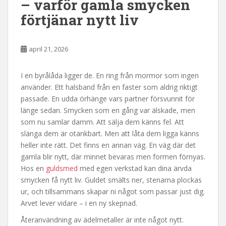
– varför gamla smycken
förtjänar nytt liv
april 21, 2026
I en byrålåda ligger de. En ring från mormor som ingen
använder. Ett halsband från en faster som aldrig riktigt
passade. En udda örhänge vars partner försvunnit för
länge sedan. Smycken som en gång var älskade, men
som nu samlar damm. Att sälja dem känns fel. Att
slänga dem är otänkbart. Men att låta dem ligga känns
heller inte rätt. Det finns en annan väg. En väg där det
gamla blir nytt, där minnet bevaras men formen förnyas.
Hos en
guldsmed
med egen verkstad kan dina ärvda
smycken få nytt liv. Guldet smälts ner, stenarna plockas
ur, och tillsammans skapar ni något som passar just dig.
Arvet lever vidare – i en ny skepnad.
Återanvändning av ädelmetaller är inte något nytt.