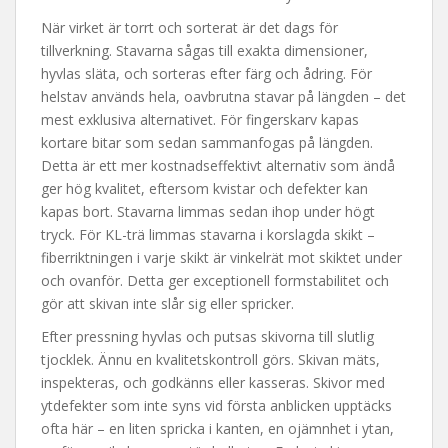
När virket är torrt och sorterat är det dags för
tillverkning. Stavarna sågas till exakta dimensioner,
hyvlas släta, och sorteras efter färg och ådring. För
helstav används hela, oavbrutna stavar på längden – det
mest exklusiva alternativet. För fingerskarv kapas
kortare bitar som sedan sammanfogas på längden.
Detta är ett mer kostnadseffektivt alternativ som ändå
ger hög kvalitet, eftersom kvistar och defekter kan
kapas bort. Stavarna limmas sedan ihop under högt
tryck. För KL-trä limmas stavarna i korslagda skikt –
fiberriktningen i varje skikt är vinkelrät mot skiktet under
och ovanför. Detta ger exceptionell formstabilitet och
gör att skivan inte slår sig eller spricker.
Efter pressning hyvlas och putsas skivorna till slutlig
tjocklek. Ännu en kvalitetskontroll görs. Skivan mäts,
inspekteras, och godkänns eller kasseras. Skivor med
ytdefekter som inte syns vid första anblicken upptäcks
ofta här – en liten spricka i kanten, en ojämnhet i ytan,