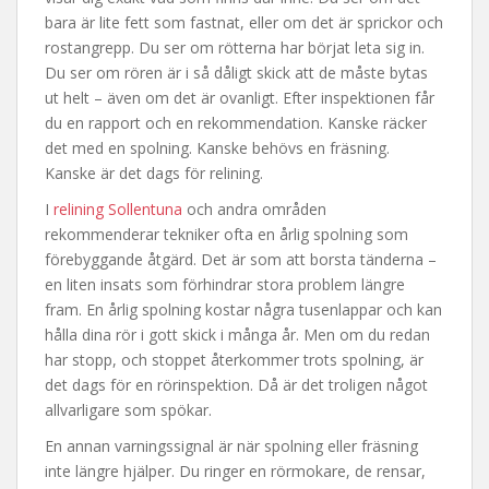
bara är lite fett som fastnat, eller om det är sprickor och
rostangrepp. Du ser om rötterna har börjat leta sig in.
Du ser om rören är i så dåligt skick att de måste bytas
ut helt – även om det är ovanligt. Efter inspektionen får
du en rapport och en rekommendation. Kanske räcker
det med en spolning. Kanske behövs en fräsning.
Kanske är det dags för relining.
I
relining Sollentuna
och andra områden
rekommenderar tekniker ofta en årlig spolning som
förebyggande åtgärd. Det är som att borsta tänderna –
en liten insats som förhindrar stora problem längre
fram. En årlig spolning kostar några tusenlappar och kan
hålla dina rör i gott skick i många år. Men om du redan
har stopp, och stoppet återkommer trots spolning, är
det dags för en rörinspektion. Då är det troligen något
allvarligare som spökar.
En annan varningssignal är när spolning eller fräsning
inte längre hjälper. Du ringer en rörmokare, de rensar,