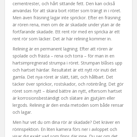
cementrester, och hårt sittande fett. Den kan också
användas för att skära bort rötter som trängt in i röret.
Men även fräsning lagar inte sprickor. Efter en fräsning
är rören rena, men om de är skadade under ytan är de
fortfarande skadade. Ett rent rör med en spricka är ett
rent rör som läcker. Det är här relining kommer in.
Relining är en permanent lagning. Efter att rören är
spolade och frästa – rena och torra – för man in en
hartsimpregnerad strumpa i röret. Strumpan blåses upp
och hartset härdar. Resultatet är ett nytt rör inuti det
gamla. Det nya röret är slätt, tätt, och hållbart. Det
täcker över sprickor, rostskador, och rotintrång. Det gör
röret som nytt – ibland bättre än nytt, eftersom hartset
är korrosionsbeständigt och slätare än gjutjärn eller
lergods. Relining är den enda metoden som både rensar
och lagar.
Men hur vet du om dina rör är skadade? Det kräver en
rörinspektion. En liten kamera förs ner i avloppet och
visar dig exakt vad som finns där inne. Du ser om det