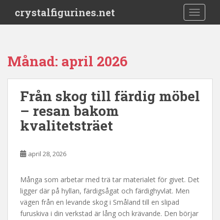
S
crystalfigurines.net
TOGGLE
k
i
p
t
Månad:
april 2026
o
m
a
Från skog till färdig möbel
i
– resan bakom
n
c
kvalitetsträet
o
n
t
april 28, 2026
e
n
Många som arbetar med trä tar materialet för givet. Det
t
ligger där på hyllan, färdigsågat och färdighyvlat. Men
vägen från en levande skog i Småland till en slipad
furuskiva i din verkstad är lång och krävande. Den börjar