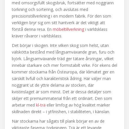
med omsorgsfullt skogsbruk, fortsätter med noggrann
torkning och sortering, och avslutas med
precisionstillverkning i en modern fabrik. För den som
verkligen bryr sig om sitt hantverk är det viktigt att
förstå denna resa. En
möbeltillverkning
i världsklass
kräver råvaror i världsklass.
Det börjar i skogen. Inte vilken skog som helst, utan
välskötta bestånd med långsamväxande gran, furu och
björk. Långsamväxande träd ger tätare årsringar, vilket
innebär starkare och mer formstabilt virke. För ekens del
kommer stockarna från Östeuropa, där klimatet ger en
särskilt livfull och karakteristisk ådring. Här väljer man
noggrant ut de yttre delarna av stocken, där
kvistinslaget är som minst. Det är dessa detaljer som
skiljer ett premiummaterial från ett ordinärt. Den som
arbetar med
kl-trä
eller limfog av hög kvalitet märker
skillnaden direkt – i ytfinishen, i stabiliteten, i känslan.
När stockarna har sågats till plank börjar en av de
viktigaste faserna: torkningen. Trä är ett levande