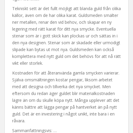
Tekniskt sett är det fullt möjligt att blanda guld från olika
källor, även om de har olika karat. Guldsmeden smälter
ner metallen, renar den vid behov, och skapar en ny
legering med rätt karat för ditt nya smycke. Eventuella
stenar som är i gott skick kan plockas ur och sättas in i
den nya designen. Stenar som är skadade eller urmodigt
slipade kan bytas ut mot nya. Guldsmeden kan också
komplettera med nytt guld om det behövs för att nå rätt
vikt eller storlek.
Kostnaden för att återanvända gamla smycken varierar.
Själva omsmältningen kostar pengar, liksom arbetet
med att designa och tillverka det nya smycket. Men
eftersom du redan äger guldet blir materialkostnaden
lägre än om du skulle köpa nytt. Många upplever att det
känns bättre att lägga pengar på hantverket än på nytt
guld. Det är en investering i något unikt, inte bara i en
råvara.
Sammanfattningsvis: …