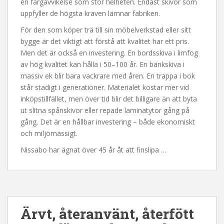
en färgavvikelse som stör helheten. Endast skivor som
uppfyller de högsta kraven lämnar fabriken.
För den som köper trä till sin möbelverkstad eller sitt
bygge är det viktigt att förstå att kvalitet har ett pris.
Men det är också en investering. En bordsskiva i limfog
av hög kvalitet kan hålla i 50–100 år. En bänkskiva i
massiv ek blir bara vackrare med åren. En trappa i bok
står stadigt i generationer. Materialet kostar mer vid
inköpstillfället, men över tid blir det billigare än att byta
ut slitna spånskivor eller repade laminatytor gång på
gång. Det är en hållbar investering – både ekonomiskt
och miljömässigt.
Nissabo har ägnat över 45 år åt att finslipa …
Ärvt, återanvänt, återfött