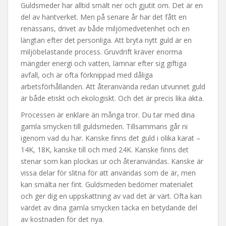
Guldsmeder har alltid smält ner och gjutit om. Det är en
del av hantverket. Men på senare år har det fått en
renässans, drivet av både miljömedvetenhet och en
längtan efter det personliga. Att bryta nytt guld är en
miljöbelastande process. Gruvdrift kräver enorma
mängder energi och vatten, lämnar efter sig giftiga
avfall, och är ofta förknippad med dåliga
arbetsförhållanden. Att återanvända redan utvunnet guld
är både etiskt och ekologiskt. Och det är precis lika äkta.
Processen är enklare än många tror. Du tar med dina
gamla smycken till guldsmeden. Tillsammans går ni
igenom vad du har. Kanske finns det guld i olika karat –
14K, 18K, kanske till och med 24K. Kanske finns det
stenar som kan plockas ur och återanvändas. Kanske är
vissa delar för slitna för att användas som de är, men
kan smälta ner fint. Guldsmeden bedömer materialet
och ger dig en uppskattning av vad det är värt. Ofta kan
värdet av dina gamla smycken täcka en betydande del
av kostnaden för det nya.