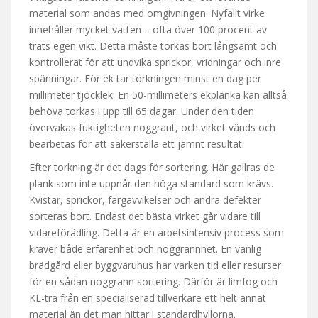
material som andas med omgivningen. Nyfällt virke
innehåller mycket vatten – ofta över 100 procent av
träts egen vikt. Detta måste torkas bort långsamt och
kontrollerat för att undvika sprickor, vridningar och inre
spänningar. För ek tar torkningen minst en dag per
millimeter tjocklek. En 50-millimeters ekplanka kan alltså
behöva torkas i upp till 65 dagar. Under den tiden
övervakas fuktigheten noggrant, och virket vänds och
bearbetas för att säkerställa ett jämnt resultat.
Efter torkning är det dags för sortering. Här gallras de
plank som inte uppnår den höga standard som krävs.
Kvistar, sprickor, färgavvikelser och andra defekter
sorteras bort. Endast det bästa virket går vidare till
vidareförädling. Detta är en arbetsintensiv process som
kräver både erfarenhet och noggrannhet. En vanlig
brädgård eller byggvaruhus har varken tid eller resurser
för en sådan noggrann sortering. Därför är limfog och
KL-trä från en specialiserad tillverkare ett helt annat
material än det man hittar i standardhyllorna.