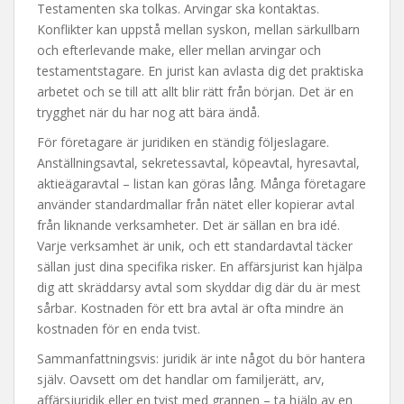
Testamenten ska tolkas. Arvingar ska kontaktas.
Konflikter kan uppstå mellan syskon, mellan särkullbarn
och efterlevande make, eller mellan arvingar och
testamentstagare. En jurist kan avlasta dig det praktiska
arbetet och se till att allt blir rätt från början. Det är en
trygghet när du har nog att bära ändå.
För företagare är juridiken en ständig följeslagare.
Anställningsavtal, sekretessavtal, köpeavtal, hyresavtal,
aktieägaravtal – listan kan göras lång. Många företagare
använder standardmallar från nätet eller kopierar avtal
från liknande verksamheter. Det är sällan en bra idé.
Varje verksamhet är unik, och ett standardavtal täcker
sällan just dina specifika risker. En affärsjurist kan hjälpa
dig att skräddarsy avtal som skyddar dig där du är mest
sårbar. Kostnaden för ett bra avtal är ofta mindre än
kostnaden för en enda tvist.
Sammanfattningsvis: juridik är inte något du bör hantera
själv. Oavsett om det handlar om familjerätt, arv,
affärsjuridik eller en tvist med grannen – ta hjälp av en