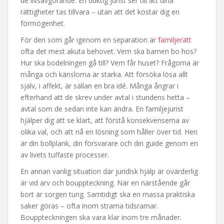
de livsavgörande. En duktig jurist ser till att dina
rättigheter tas tillvara – utan att det kostar dig en
förmögenhet.
För den som går igenom en separation är
familjerätt
ofta det mest akuta behovet. Vem ska barnen bo hos?
Hur ska bodelningen gå till? Vem får huset? Frågorna är
många och känslorna är starka. Att försöka lösa allt
själv, i affekt, är sällan en bra idé. Många ångrar i
efterhand att de skrev under avtal i stundens hetta –
avtal som de sedan inte kan ändra. En familjejurist
hjälper dig att se klart, att förstå konsekvenserna av
olika val, och att nå en lösning som håller över tid. Hen
är din bollplank, din försvarare och din guide genom en
av livets tuffaste processer.
En annan vanlig situation där juridisk hjälp är ovärderlig
är vid arv och bouppteckning. När en närstående går
bort är sorgen tung. Samtidigt ska en massa praktiska
saker göras – ofta inom strama tidsramar.
Bouppteckningen ska vara klar inom tre månader.