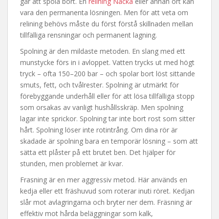
går att spola bort. En
relining Nacka
eller annan ort kan
vara den permanenta lösningen. Men för att veta om
relining behövs måste du först förstå skillnaden mellan
tillfälliga rensningar och permanent lagning.
Spolning är den mildaste metoden. En slang med ett
munstycke förs in i avloppet. Vatten trycks ut med högt
tryck – ofta 150–200 bar – och spolar bort löst sittande
smuts, fett, och tvålrester. Spolning är utmärkt för
förebyggande underhåll eller för att lösa tillfälliga stopp
som orsakas av vanligt hushållsskräp. Men spolning
lagar inte sprickor. Spolning tar inte bort rost som sitter
hårt. Spolning löser inte rotintrång. Om dina rör är
skadade är spolning bara en temporär lösning – som att
sätta ett plåster på ett brutet ben. Det hjälper för
stunden, men problemet är kvar.
Frasning är en mer aggressiv metod. Här används en
kedja eller ett fräshuvud som roterar inuti röret. Kedjan
slår mot avlagringarna och bryter ner dem. Fräsning är
effektiv mot hårda beläggningar som kalk,