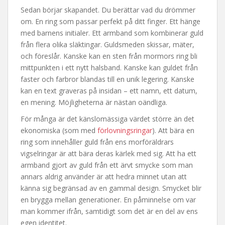
Sedan börjar skapandet. Du berättar vad du drömmer
om. En ring som passar perfekt på ditt finger. Ett hänge
med barnens initialer. Ett armband som kombinerar guld
från flera olika släktingar. Guldsmeden skissar, mäter,
och föreslår. Kanske kan en sten från mormors ring bli
mittpunkten i ett nytt halsband. Kanske kan guldet från
faster och farbror blandas till en unik legering. Kanske
kan en text graveras på insidan – ett namn, ett datum,
en mening. Möjligheterna är nästan oändliga.
För många är det känslomässiga värdet större än det
ekonomiska (som med
förlovningsringar
). Att bära en
ring som innehåller guld från ens morföräldrars
vigselringar är att bära deras kärlek med sig. Att ha ett
armband gjort av guld från ett ärvt smycke som man
annars aldrig använder är att hedra minnet utan att
känna sig begränsad av en gammal design. Smycket blir
en brygga mellan generationer. En påminnelse om var
man kommer ifrån, samtidigt som det är en del av ens
egen identitet.