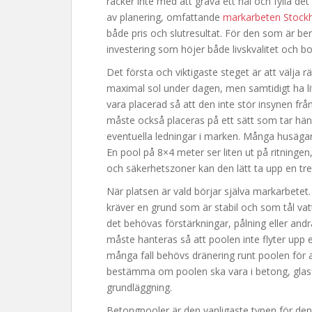
räcker inte med att gräva ett hål och fylla d
av planering, omfattande
markarbeten Stock
både pris och slutresultat. För den som är ber
investering som höjer både livskvalitet och b
Det första och viktigaste steget är att välja rä
maximal sol under dagen, men samtidigt ha l
vara placerad så att den inte stör insynen från
måste också placeras på ett sätt som tar hän
eventuella ledningar i marken. Många husägare
En pool på 8×4 meter ser liten ut på ritnin
och säkerhetszoner kan den lätt ta upp en tre
När platsen är vald börjar själva markarbetet
kräver en grund som är stabil och som tål va
det behövas förstärkningar, pålning eller andr
måste hanteras så att poolen inte flyter upp el
många fall behövs dränering runt poolen för a
bestämma om poolen ska vara i betong, glasfib
grundläggning.
Betongpooler är den vanligaste typen för de