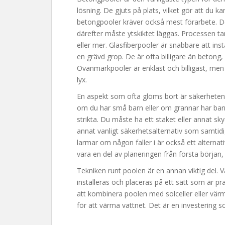
lösning. De gjuts på plats, vilket gör att du 
betongpooler kräver också mest förarbete. D
därefter måste ytskiktet läggas. Processen tar
eller mer. Glasfiberpooler är snabbare att ins
en grävd grop. De är ofta billigare än betong
Ovanmarkpooler är enklast och billigast, men
lyx.
En aspekt som ofta glöms bort är säkerheten. 
om du har små barn eller om grannar har bar
strikta. Du måste ha ett staket eller annat sky
annat vanligt säkerhetsalternativ som samtid
larmar om någon faller i är också ett alternat
vara en del av planeringen från första början, 
Tekniken runt poolen är en annan viktig del. 
installeras och placeras på ett sätt som är pr
att kombinera poolen med solceller eller vä
för att värma vattnet. Det är en investering s