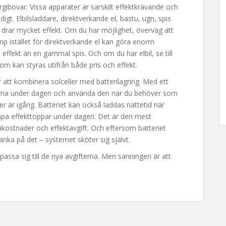
ergibovar. Vissa apparater är särskilt effektkrävande och
t. Elbilsladdare, direktverkande el, bastu, ugn, spis
 drar mycket effekt. Om du har möjlighet, överväg att
 istället för direktverkande el kan göra enorm
 effekt än en gammal spis. Och om du har elbil, se till
om kan styras utifrån både pris och effekt.
 att kombinera solceller med batterilagring. Med ett
llerna under dagen och använda den när du behöver som
er är igång. Batteriet kan också laddas nattetid när
kapa effekttoppar under dagen. Det är den mest
gikostnader och effektavgift. Och eftersom batteriet
änka på det – systemet sköter sig självt.
npassa sig till de nya avgifterna. Men sanningen är att