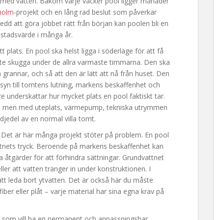
et med vatten. Bakom varje vacker pool ligger månader
holm
-projekt och en lång rad beslut som påverkar
edd att göra jobbet rätt från början kan poolen bli en
ostadsvärde i många år.
tt plats. En pool ska helst ligga i söderläge för att få
ite skugga under de allra varmaste timmarna. Den ska
 grannar, och så att den är lätt att nå från huset. Den
syn till tomtens lutning, markens beskaffenhet och
 underskattar hur mycket plats en pool faktiskt tar.
gen, men med uteplats, värmepump, tekniska utrymmen
djedel av en normal villa tomt.
. Det är här många projekt stöter på problem. En pool
ttnets tryck. Beroende på markens beskaffenhet kan
a åtgärder för att förhindra sättningar. Grundvattnet
ler att vatten tränger in under konstruktionen. I
tt leda bort ytvatten. Det är också här du måste
er eller plåt – varje material har sina egna krav på
n som vill ha en permanent och anpassningsbar