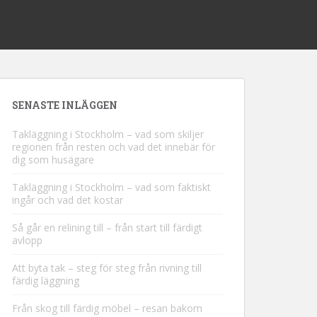
SENASTE INLÄGGEN
Takläggning i Stockholm – vad som skiljer
regionen från resten och vad det innebär för
dig som husägare
Takläggning i Stockholm – vad som faktiskt
ingår och vad det kostar
Så går en relining till – från start till färdigt
avlopp
Att byta tak – steg för steg från rivning till
färdig läggning
Från skog till färdig möbel – resan bakom