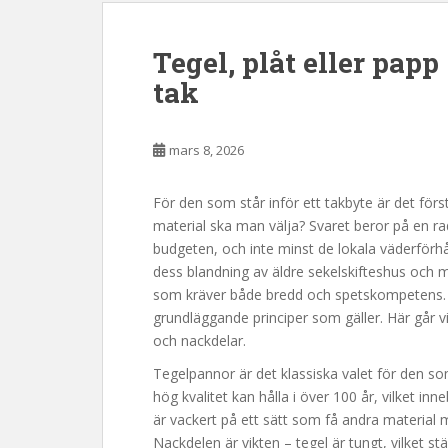
Tegel, plåt eller papp 
tak
mars 8, 2026
För den som står inför ett takbyte är det först
material ska man välja? Svaret beror på en rad 
budgeten, och inte minst de lokala väderför
dess blandning av äldre sekelskifteshus och m
som kräver både bredd och spetskompetens. 
grundläggande principer som gäller. Här går v
och nackdelar.
Tegelpannor är det klassiska valet för den som
hög kvalitet kan hålla i över 100 år, vilket inn
är vackert på ett sätt som få andra material 
Nackdelen är vikten – tegel är tungt, vilket st