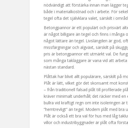
nödvändigt att förstärka innan man lägger tege
både i materialkostnad och i arbete. För sekels
tegel ofta det självklara valet, särskilt i omr
Betongpannor är ett populärt och prisvärt al
är något billigare än tegel och finns i många 
något lättare än tegel. Livslängden är god, 
missfärgningar och algväxt, särskilt på skuggig
pris är betongpannor ett utmärkt val. De funge
som många takläggare är vana vid att arbet
nästan standard.
Plåttak har blivit allt populärare, särskilt p
Plåt är lätt, vilket gör det skonsamt mot kon
– från traditionell falsad plåt till profilerade 
kräver minimalt underhåll; det räcker med en 
bullra vid kraftigt regn om inte isoleringen är 
”hemtrevligt” än tegel. Modern plåt med bra 
Plåt är också ett bra val för hus med låg takl
villor och industribyggnader är plåt ofta först