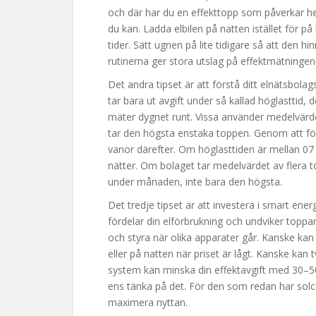
och där har du en effekttopp som påverkar he
du kan. Ladda elbilen på natten istället för p
tider. Sätt ugnen på lite tidigare så att den hi
rutinerna ger stora utslag på effektmätningen
Det andra tipset är att förstå ditt elnätsbolag
tar bara ut avgift under så kallad höglasttid, 
mäter dygnet runt. Vissa använder medelvärd
tar den högsta enstaka toppen. Genom att för
vanor därefter. Om höglasttiden är mellan 07 o
nätter. Om bolaget tar medelvärdet av flera to
under månaden, inte bara den högsta.
Det tredje tipset är att investera i smart ene
fördelar din elförbrukning och undviker toppa
och styra när olika apparater går. Kanske kan
eller på natten när priset är lågt. Kanske kan
system kan minska din effektavgift med 30–50
ens tänka på det. För den som redan har solce
maximera nyttan.