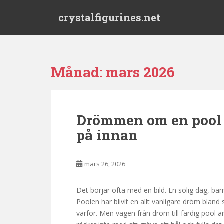
S
crystalfigurines.net
k
i
p
t
o
Månad:
mars 2026
m
a
i
n
Drömmen om en pool –
c
på innan
o
n
t
mars 26, 2026
e
n
t
Det börjar ofta med en bild. En solig dag, ba
Poolen har blivit en allt vanligare dröm bland 
varför. Men vägen från dröm till färdig pool ä