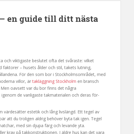
– en guide till ditt nästa
a och viktigaste beslutet ofta det svåraste: vilket
faktorer – husets ålder och stil, takets lutning,
hållandena. För den som bor i Stockholmsområdet, med
oderna villor, är
takläggning Stockholm
en bransch
Men oavsett var du bor finns det några
i igenom de vanligaste takmaterialen och deras för-
 värdesätter estetik och lång livslängd. Ett tegel av
ebär att du troligen aldrig behöver byta tak igen. Tegel
matchar, med sin djupa färg och levande yta.
äller krav på takkonstruktionen. I äldre hus kan det vara