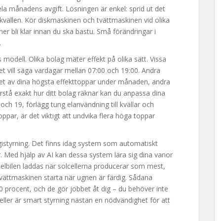
la månadens avgift. Lösningen är enkel: sprid ut det
å kvällen. Kör diskmaskinen och tvättmaskinen vid olika
nner bli klar innan du ska bastu. Små förändringar i
.
s modell. Olika bolag mäter effekt på olika sätt. Vissa
det vill säga vardagar mellan 07:00 och 19:00. Andra
et av dina högsta effekttoppar under månaden, andra
stå exakt hur ditt bolag räknar kan du anpassa dina
ch 19, förlägg tung elanvändning till kvällar och
ppar, är det viktigt att undvika flera höga toppar
rgistyrning. Det finns idag system som automatiskt
r. Med hjälp av AI kan dessa system lära sig dina vanor
 elbilen laddas när solcellerna producerar som mest,
 tvättmaskinen starta när ugnen är färdig. Sådana
 procent, och de gör jobbet åt dig – du behöver inte
ller är smart styrning nästan en nödvändighet för att