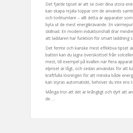
Det fjärde tipset är att se över dina stora en
kan skapa rejäla toppar om de används samtidig
och torktumlare – allt detta är apparater som
byta ut de mest energikrävande. En värmepump
skillnad. En modern induktionshäll drar mindre
att laddaren har funktion för smart laddning s
Det femte och kanske mest effektiva tipset är
batteri kan du lagra överskottsel från solce
mest, till exempel på kvällen när flera apparat
elpriset är lågt, och sedan användas för att 
kraftfulla lösningen för att minska både ener
kan styras automatiskt, behöver du inte ens t
Många tror att det är krångligt och dyrt att a
de …