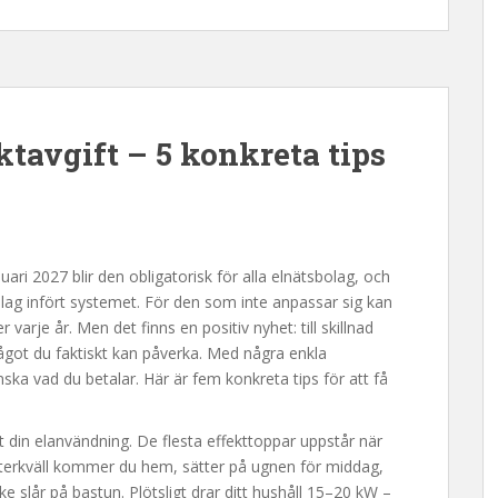
ktavgift – 5 konkreta tips
nuari 2027 blir den obligatorisk för alla elnätsbolag, och
lag infört systemet. För den som inte anpassar sig kan
varje år. Men det finns en positiv nyhet: till skillnad
ågot du faktiskt kan påverka. Med några enkla
ska vad du betalar. Här är fem konkreta tips för att få
ut din elanvändning. De flesta effekttoppar uppstår när
vinterkväll kommer du hem, sätter på ugnen för middag,
ke slår på bastun. Plötsligt drar ditt hushåll 15–20 kW –