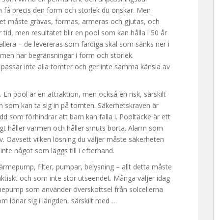
kan få precis den form och storlek du önskar. Men
et måste grävas, formas, armeras och gjutas, och
 tid, men resultatet blir en pool som kan hålla i 50 år
tallera – de levereras som färdiga skal som sänks ner i
, men har begränsningar i form och storlek.
 passar inte alla tomter och ger inte samma känsla av
En pool är en attraktion, men också en risk, särskilt
n som kan ta sig in på tomten. Säkerhetskraven är
dd som förhindrar att barn kan falla i. Pooltäcke är ett
igt håller värmen och håller smuts borta. Alarm som
iv. Oavsett vilken lösning du väljer måste säkerheten
inte något som läggs till i efterhand.
Värmepump, filter, pumpar, belysning – allt detta måste
aktiskt och som inte stör utseendet. Många väljer idag
rmepump som använder överskottsel från solcellerna
om lönar sig i längden, särskilt med …