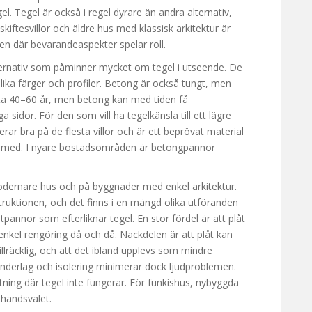
l. Tegel är också i regel dyrare än andra alternativ,
kiftesvillor och äldre hus med klassisk arkitektur är
åden där bevarandeaspekter spelar roll.
ternativ som påminner mycket om tegel i utseende. De
olika färger och profiler. Betong är också tungt, men
ofta 40–60 år, men betong kan med tiden få
a sidor. För den som vill ha tegelkänsla till ett lägre
rar bra på de flesta villor och är ett beprövat material
a med. I nyare bostadsområden är betongpannor
å modernare hus och på byggnader med enkel arkitektur.
struktionen, och det finns i en mängd olika utföranden
plåtpannor som efterliknar tegel. En stor fördel är att plåt
enkel rengöring då och då. Nackdelen är att plåt kan
tillräcklig, och att det ibland upplevs som mindre
underlag och isolering minimerar dock ljudproblemen.
utning där tegel inte fungerar. För funkishus, nybyggda
ahandsvalet.