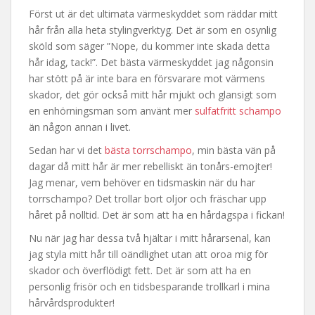
Först ut är det ultimata värmeskyddet som räddar mitt
hår från alla heta stylingverktyg. Det är som en osynlig
sköld som säger ”Nope, du kommer inte skada detta
hår idag, tack!”. Det bästa värmeskyddet jag någonsin
har stött på är inte bara en försvarare mot värmens
skador, det gör också mitt hår mjukt och glansigt som
en enhörningsman som använt mer
sulfatfritt schampo
än någon annan i livet.
Sedan har vi det
bästa torrschampo
, min bästa vän på
dagar då mitt hår är mer rebelliskt än tonårs-emojter!
Jag menar, vem behöver en tidsmaskin när du har
torrschampo? Det trollar bort oljor och fräschar upp
håret på nolltid. Det är som att ha en hårdagspa i fickan!
Nu när jag har dessa två hjältar i mitt hårarsenal, kan
jag styla mitt hår till oändlighet utan att oroa mig för
skador och överflödigt fett. Det är som att ha en
personlig frisör och en tidsbesparande trollkarl i mina
hårvårdsprodukter!