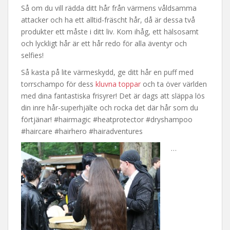
Så om du vill rädda ditt hår från värmens våldsamma
attacker och ha ett alltid-fräscht hår, då är dessa två
produkter ett måste i ditt liv. Kom ihåg, ett hälsosamt
och lyckligt hår är ett hår redo för alla äventyr och
selfies!
Så kasta på lite värmeskydd, ge ditt hår en puff med
torrschampo för dess
kluvna toppar
och ta över världen
med dina fantastiska frisyrer! Det är dags att släppa lös
din inre hår-superhjälte och rocka det där hår som du
förtjänar! #hairmagic #heatprotector #dryshampoo
#haircare #hairhero #hairadventures
…