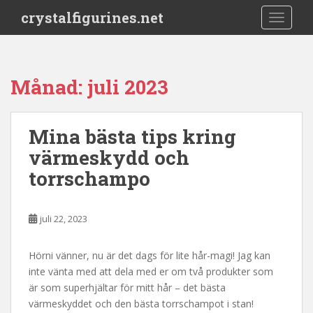
S
crystalfigurines.net
TOGGLE
k
i
p
t
Månad:
juli 2023
o
m
a
Mina bästa tips kring
i
värmeskydd och
n
c
torrschampo
o
n
t
juli 22, 2023
e
n
Hörni vänner, nu är det dags för lite hår-magi! Jag kan
t
inte vänta med att dela med er om två produkter som
är som superhjältar för mitt hår – det bästa
värmeskyddet och den bästa torrschampot i stan!