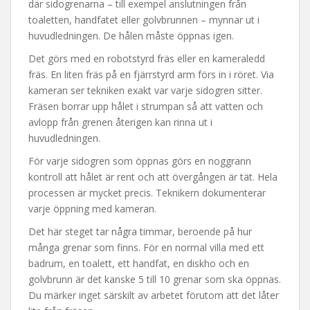
där sidogrenarna – till exempel anslutningen från
toaletten, handfatet eller golvbrunnen – mynnar ut i
huvudledningen. De hålen måste öppnas igen.
Det görs med en robotstyrd fräs eller en kameraledd
fräs. En liten fräs på en fjärrstyrd arm förs in i röret. Via
kameran ser tekniken exakt var varje sidogren sitter.
Fräsen borrar upp hålet i strumpan så att vatten och
avlopp från grenen återigen kan rinna ut i
huvudledningen.
För varje sidogren som öppnas görs en noggrann
kontroll att hålet är rent och att övergången är tät. Hela
processen är mycket precis. Teknikern dokumenterar
varje öppning med kameran.
Det här steget tar några timmar, beroende på hur
många grenar som finns. För en normal villa med ett
badrum, en toalett, ett handfat, en diskho och en
golvbrunn är det kanske 5 till 10 grenar som ska öppnas.
Du märker inget särskilt av arbetet förutom att det låter