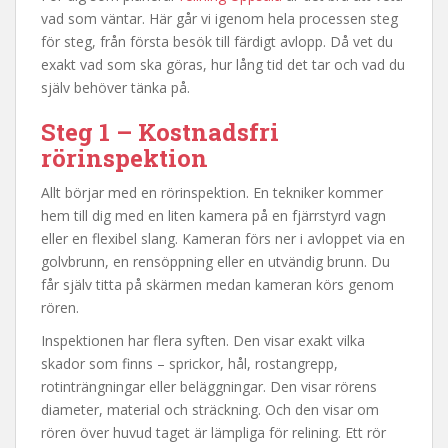
vad som väntar. Här går vi igenom hela processen steg
för steg, från första besök till färdigt avlopp. Då vet du
exakt vad som ska göras, hur lång tid det tar och vad du
själv behöver tänka på.
Steg 1 – Kostnadsfri
rörinspektion
Allt börjar med en rörinspektion. En tekniker kommer
hem till dig med en liten kamera på en fjärrstyrd vagn
eller en flexibel slang. Kameran förs ner i avloppet via en
golvbrunn, en rensöppning eller en utvändig brunn. Du
får själv titta på skärmen medan kameran körs genom
rören.
Inspektionen har flera syften. Den visar exakt vilka
skador som finns – sprickor, hål, rostangrepp,
rotinträngningar eller beläggningar. Den visar rörens
diameter, material och sträckning. Och den visar om
rören över huvud taget är lämpliga för relining. Ett rör