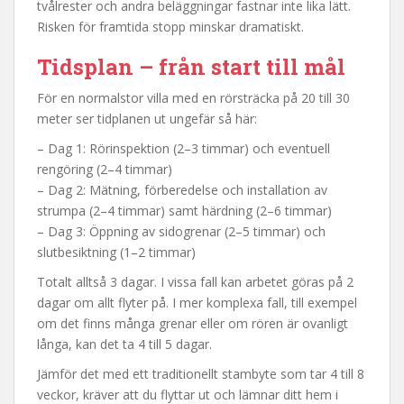
tvålrester och andra beläggningar fastnar inte lika lätt.
Risken för framtida stopp minskar dramatiskt.
Tidsplan – från start till mål
För en normalstor villa med en rörsträcka på 20 till 30
meter ser tidplanen ut ungefär så här:
– Dag 1: Rörinspektion (2–3 timmar) och eventuell
rengöring (2–4 timmar)
– Dag 2: Mätning, förberedelse och installation av
strumpa (2–4 timmar) samt härdning (2–6 timmar)
– Dag 3: Öppning av sidogrenar (2–5 timmar) och
slutbesiktning (1–2 timmar)
Totalt alltså 3 dagar. I vissa fall kan arbetet göras på 2
dagar om allt flyter på. I mer komplexa fall, till exempel
om det finns många grenar eller om rören är ovanligt
långa, kan det ta 4 till 5 dagar.
Jämför det med ett traditionellt stambyte som tar 4 till 8
veckor, kräver att du flyttar ut och lämnar ditt hem i