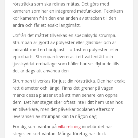
rörsträcka som ska relinas mätas. Det görs med
kameran som har en integrerad mätfunktion. Teknikern
kör kameran från den ena änden av sträckan till den
andra och får ett exakt längdmått.
Utifrån det måttet tillverkas en specialsydd strumpa.
Strumpan är gjord av polyester eller glasfiber och är
indränkt med en härdplast – oftast en polyester- eller
epoxiharts. Strumpan levereras i ett vattentätt och
ljusskyddat emballage som håller hartset flytande tills
det är dags att använda den.
Strumpan tillverkas för just din rörsträcka. Den har exakt
rätt diameter och längd. Finns det grenar på vägen
märks dessa platser ut så att man senare kan öppna
dem. Det här steget sker oftast inte i ditt hem utan hos
en tillverkare, men det påverkar tidplanen eftersom
leveransen av strumpan kan ta någon dag.
För dig som väntar på
villa relining
innebär det här
steget en kort väntan. Många företag har dock