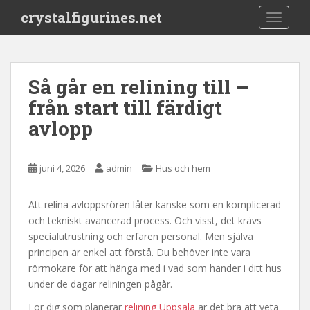
S
crystalfigurines.net
TOGGLE
k
i
p
t
Så går en relining till –
o
från start till färdigt
m
a
avlopp
i
n
c
juni 4, 2026
admin
Hus och hem
o
n
Att relina avloppsrören låter kanske som en komplicerad
t
och tekniskt avancerad process. Och visst, det krävs
e
specialutrustning och erfaren personal. Men själva
n
principen är enkel att förstå. Du behöver inte vara
t
rörmokare för att hänga med i vad som händer i ditt hus
under de dagar reliningen pågår.
För dig som planerar
relining Uppsala
är det bra att veta