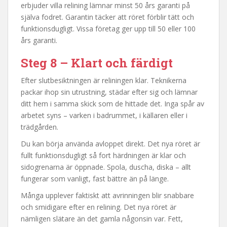
erbjuder villa relining lämnar minst 50 års garanti på
själva fodret. Garantin täcker att röret förblir tätt och
funktionsdugligt. Vissa företag ger upp till 50 eller 100
års garanti.
Steg 8 – Klart och färdigt
Efter slutbesiktningen är reliningen klar. Teknikerna
packar ihop sin utrustning, städar efter sig och lämnar
ditt hem i samma skick som de hittade det. Inga spår av
arbetet syns – varken i badrummet, i källaren eller i
trädgården.
Du kan börja använda avloppet direkt. Det nya röret är
fullt funktionsdugligt så fort härdningen är klar och
sidogrenarna är öppnade. Spola, duscha, diska – allt
fungerar som vanligt, fast bättre än på länge.
Många upplever faktiskt att avrinningen blir snabbare
och smidigare efter en relining. Det nya röret är
nämligen slätare än det gamla någonsin var. Fett,