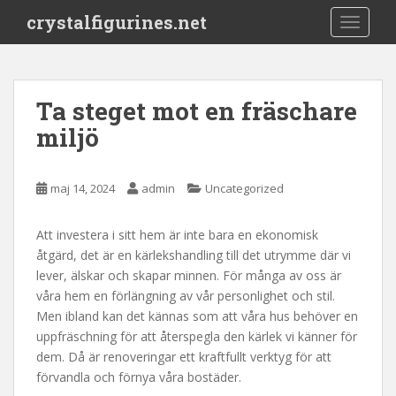
S
crystalfigurines.net
TOGGLE
k
i
p
t
Ta steget mot en fräschare
o
miljö
m
a
i
maj 14, 2024
admin
Uncategorized
n
c
o
Att investera i sitt hem är inte bara en ekonomisk
n
åtgärd, det är en kärlekshandling till det utrymme där vi
t
lever, älskar och skapar minnen. För många av oss är
e
våra hem en förlängning av vår personlighet och stil.
n
Men ibland kan det kännas som att våra hus behöver en
t
uppfräschning för att återspegla den kärlek vi känner för
dem. Då är renoveringar ett kraftfullt verktyg för att
förvandla och förnya våra bostäder.