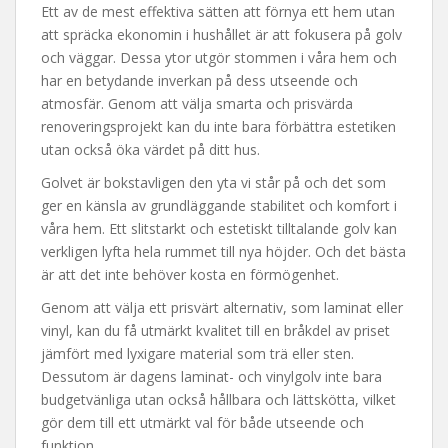
Ett av de mest effektiva sätten att förnya ett hem utan
att spräcka ekonomin i hushållet är att fokusera på golv
och väggar. Dessa ytor utgör stommen i våra hem och
har en betydande inverkan på dess utseende och
atmosfär. Genom att välja smarta och prisvärda
renoveringsprojekt kan du inte bara förbättra estetiken
utan också öka värdet på ditt hus.
Golvet är bokstavligen den yta vi står på och det som
ger en känsla av grundläggande stabilitet och komfort i
våra hem. Ett slitstarkt och estetiskt tilltalande golv kan
verkligen lyfta hela rummet till nya höjder. Och det bästa
är att det inte behöver kosta en förmögenhet.
Genom att välja ett prisvärt alternativ, som laminat eller
vinyl, kan du få utmärkt kvalitet till en bråkdel av priset
jämfört med lyxigare material som trä eller sten.
Dessutom är dagens laminat- och vinylgolv inte bara
budgetvänliga utan också hållbara och lättskötta, vilket
gör dem till ett utmärkt val för både utseende och
funktion.