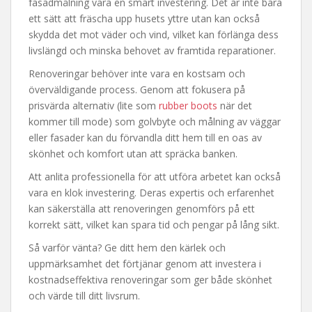
fasadmålning vara en smart investering. Det är inte bara
ett sätt att fräscha upp husets yttre utan kan också
skydda det mot väder och vind, vilket kan förlänga dess
livslängd och minska behovet av framtida reparationer.
Renoveringar behöver inte vara en kostsam och
överväldigande process. Genom att fokusera på
prisvärda alternativ (lite som
rubber boots
när det
kommer till mode) som golvbyte och målning av väggar
eller fasader kan du förvandla ditt hem till en oas av
skönhet och komfort utan att spräcka banken.
Att anlita professionella för att utföra arbetet kan också
vara en klok investering. Deras expertis och erfarenhet
kan säkerställa att renoveringen genomförs på ett
korrekt sätt, vilket kan spara tid och pengar på lång sikt.
Så varför vänta? Ge ditt hem den kärlek och
uppmärksamhet det förtjänar genom att investera i
kostnadseffektiva renoveringar som ger både skönhet
och värde till ditt livsrum.