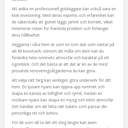
Att anlita en professionell golvläggare kan också vara en
klok investering. Med deras expertis och erfarenhet kan
de säkerställa att golvet läggs jämnt och korrekt, vilket
minimerar risken för framtida problem och förlänger
dess hållbarhet.
Väggarna i våra hem är som en tom duk som väntar på
att bli konstverk. Genom att måla om dem kan du
förändra hela rummets atmosfär och karaktär på ett
ögonblick. Och det bästa är att det är en av de mest
prisvärda renoveringsåtgärderna du kan göra.
Att välja rätt färg kan verkligen göra underverk för ditt
hem. En ljusare nyans kan öppna upp rummet och
skapa en känsla av luftighet och rymd, medan en
mörkare nyans kan skapa en mysig och intim atmosfär.
Det handlar om att hitta rätt balans som passar din
personliga stil och behov.
För de som vill ta det ett steg längre kan även