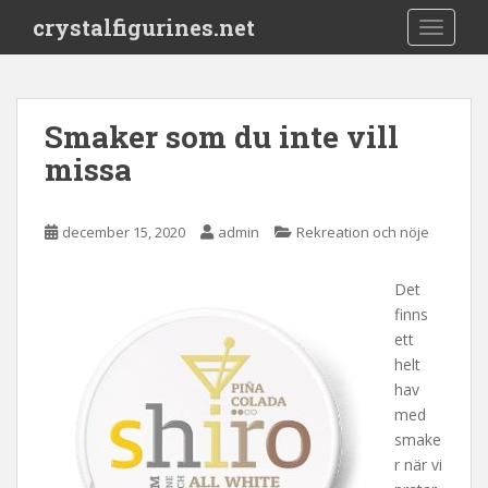
S
crystalfigurines.net
TOGGLE
k
i
p
t
Smaker som du inte vill
o
missa
m
a
i
december 15, 2020
admin
Rekreation och nöje
n
c
o
Det
n
finns
t
ett
e
helt
n
hav
t
med
smake
r när vi