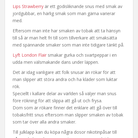
Lips Strawberry
är ett godisliknande snus med smak av
jordgubbar, en härlig smak som man gärna varierar
med.
Eftersom man inte har smaken av tobak att ta hänsyn
till så är man helt fri till som tillverkare att smaksätta
med spännande smaker som man inte tidigare tänkt på.
Lyft London Flair
smakar gurka och svartpeppar i en
udda men välsmakande dans under läppen.
Det är idag vanligare att folk snusar än rökar för att
man slipper att störa andra och ha kläder som luktar
rök.
Speciellt i kallare delar av världen så väljer man snus
före rökning för att slippa att gå ut och frysa.
Dom som är rökare finner det enklare att gå över till
tobaksfritt snus eftersom man slipper smaken av tobak
som tar över alla andra smaker.
Till julklapp kan du köpa några dosor nikotinpåsar till