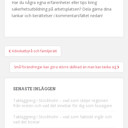
Har du några egna erfarenheter eller tips kring
säkerhetsutbildning på arbetsplatsen? Dela gärna dina
tankar och berättelser i kommentarsfältet nedan!
Advokatbyrå och familjerätt
Inläggsnavigering
Små förändringar kan göra större skillnad än man kan tänka sig
SENASTE INLÄGGEN
Takläggning i Stockholm – vad som skiljer regionen
från resten och vad det innebär för dig som husägare
Takläggning i Stockholm – vad som faktiskt ingår och
vad det kostar