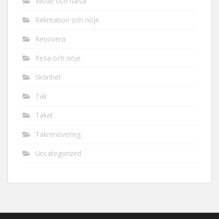
Mode och hälsa
Rekreation och nöje
Renovera
Resa och nöje
Skönhet
Tak
Taket
Takrenovering
Uncategorized