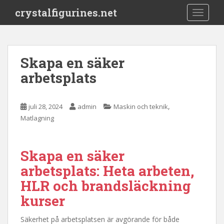
S
crystalfigurines.net
TOGGLE
k
i
p
t
Skapa en säker
o
arbetsplats
m
a
i
,
juli 28, 2024
admin
Maskin och teknik
n
Matlagning
c
o
n
Skapa en säker
t
e
arbetsplats: Heta arbeten,
n
HLR och brandsläckning
t
kurser
Säkerhet på arbetsplatsen är avgörande för både