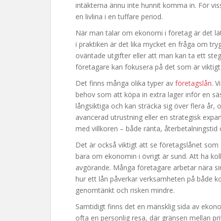
intäkterna ännu inte hunnit komma in. För vissa
en livlina i en tuffare period.
När man talar om ekonomi i företag är det lät
i praktiken är det lika mycket en fråga om try
oväntade utgifter eller att man kan ta ett ste
företagare kan fokusera på det som är vikti
Det finns många olika typer av
företagslån
. V
behov som att köpa in extra lager inför en säs
långsiktiga och kan sträcka sig över flera år, 
avancerad utrustning eller en strategisk expa
med villkoren – både ränta, återbetalningstid oc
Det är också viktigt att se företagslånet som 
bara om ekonomin i övrigt är sund. Att ha kol
avgörande. Många företagare arbetar nära sin
hur ett lån påverkar verksamheten på både kort
genomtänkt och risken mindre.
Samtidigt finns det en mänsklig sida av ekono
ofta en personlig resa, där gränsen mellan pri