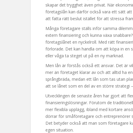
skapar det trygghet även privat. När ekonomin 
företagslån kan därför också vara ett sätt a
att fatta rätt beslut istället för att stressa fr
Många företagare ställs inför samma dilemma
extern finansiering och kunna växa snabbare? D
företagslånet en nyckelroll. Med rätt finans
förlorade. Det kan handla om att köpa in en 
eller våga ta steget ut på en ny marknad.
Men lån är förstås också ett ansvar. Det är vik
mer än företaget klarar av och att alltid ha e
språngbräda, medan ett lån som tas utan planer
att se lånet som en del av en större strategi 
Utvecklingen de senaste åren har gjort att fle
finansieringslösningar. Förutom de traditione
mer flexibla upplägg, ibland med kortare ans
dörrar för småföretagare och entreprenörer so
Det betyder också att man som företagare ka
egen situation.