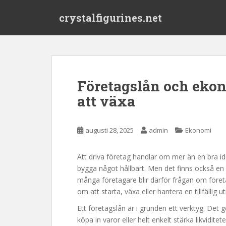
S
crystalfigurines.net
k
i
p
t
o
m
Företagslån och ekon
a
att växa
i
n
c
augusti 28, 2025
admin
Ekonomi
o
n
t
Att driva företag handlar om mer än en bra i
e
bygga något hållbart. Men det finns också en
n
många företagare blir därför frågan om föret
t
om att starta, växa eller hantera en tillfällig 
Ett företagslån är i grunden ett verktyg. Det g
köpa in varor eller helt enkelt stärka likvidi