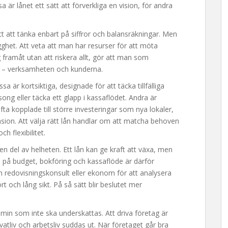
 är lånet ett sätt att förverkliga en vision, för andra
t att tänka enbart på siffror och balansräkningar. Men
gghet. Att veta att man har resurser för att möta
g framåt utan att riskera allt, gör att man som
gt – verksamheten och kunderna.
issa är kortsiktiga, designade för att täcka tillfälliga
ong eller täcka ett glapp i kassaflödet. Andra är
ofta kopplade till större investeringar som nya lokaler,
nsion. Att välja rätt lån handlar om att matcha behoven
h flexibilitet.
en del av helheten. Ett lån kan ge kraft att växa, men
l på budget, bokföring och kassaflöde är därför
 redovisningskonsult eller ekonom för att analysera
 och lång sikt. På så sätt blir beslutet mer
min som inte ska underskattas. Att driva företag är
vatliv och arbetsliv suddas ut. När företaget går bra