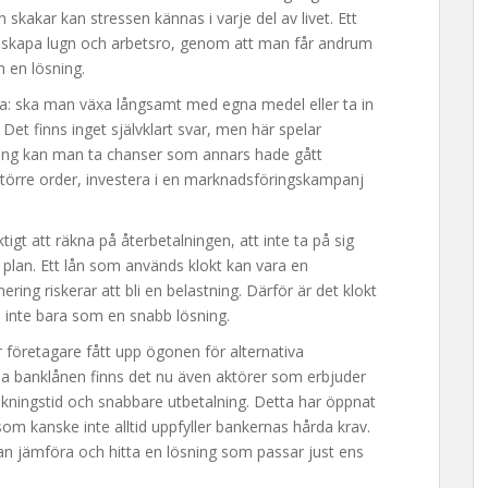
skakar kan stressen kännas i varje del av livet. Ett
tt skapa lugn och arbetsro, genom att man får andrum
am en lösning.
: ska man växa långsamt med egna medel eller ta in
et finns inget självklart svar, men här spelar
iering kan man ta chanser som annars hade gått
större order, investera i en marknadsföringskampanj
tigt att räkna på återbetalningen, att inte ta på sig
n plan. Ett lån som används klokt kan vara en
ing riskerar att bli en belastning. Därför är det klokt
– inte bara som en snabb lösning.
r företagare fått upp ögonen för alternativa
lla banklånen finns det nu även aktörer som erbjuder
ökningstid och snabbare utbetalning. Detta har öppnat
m kanske inte alltid uppfyller bankernas hårda krav.
n jämföra och hitta en lösning som passar just ens