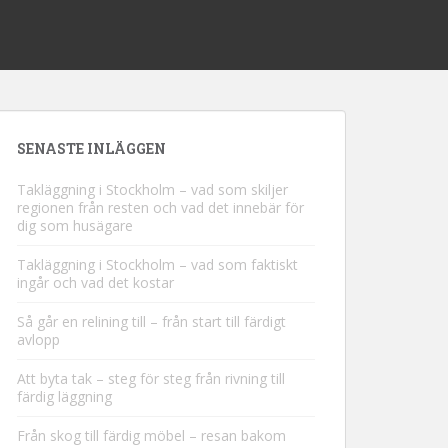
SENASTE INLÄGGEN
Takläggning i Stockholm – vad som skiljer
regionen från resten och vad det innebär för
dig som husägare
Takläggning i Stockholm – vad som faktiskt
ingår och vad det kostar
Så går en relining till – från start till färdigt
avlopp
Att byta tak – steg för steg från rivning till
färdig läggning
Från skog till färdig möbel – resan bakom