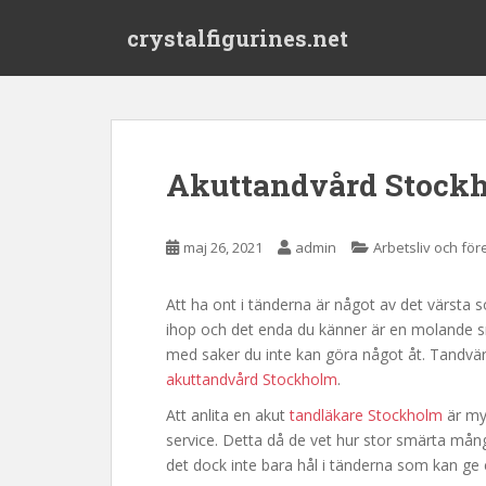
S
crystalfigurines.net
k
i
p
t
o
m
Akuttandvård Stockh
a
i
n
maj 26, 2021
admin
Arbetsliv och för
c
o
Att ha ont i tänderna är något av det värsta
n
ihop och det enda du känner är en molande sm
t
med saker du inte kan göra något åt. Tandvä
e
akuttandvård Stockholm
.
n
t
Att anlita en akut
tandläkare Stockholm
är myc
service. Detta då de vet hur stor smärta mån
det dock inte bara hål i tänderna som kan ge 