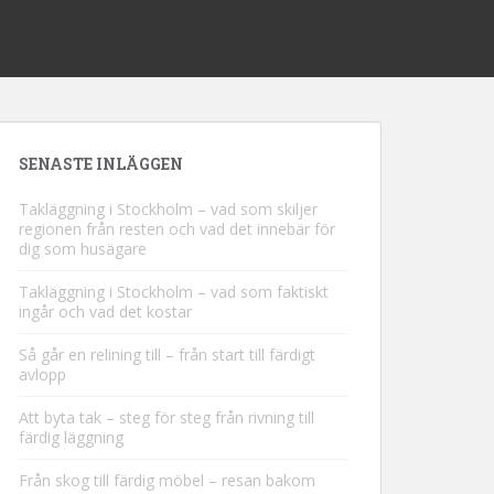
SENASTE INLÄGGEN
Takläggning i Stockholm – vad som skiljer
regionen från resten och vad det innebär för
dig som husägare
Takläggning i Stockholm – vad som faktiskt
ingår och vad det kostar
Så går en relining till – från start till färdigt
avlopp
Att byta tak – steg för steg från rivning till
färdig läggning
Från skog till färdig möbel – resan bakom