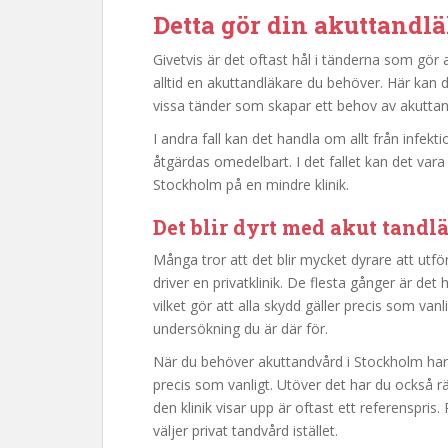
Detta gör din akuttandl
Givetvis är det oftast hål i tänderna som gör
alltid en akuttandläkare du behöver. Här kan d
vissa tänder som skapar ett behov av akutta
I andra fall kan det handla om allt från infekt
åtgärdas omedelbart. I det fallet kan det va
Stockholm på en mindre klinik.
Det blir dyrt med akut tandl
Många tror att det blir mycket dyrare att ut
driver en privatklinik. De flesta gånger är det h
vilket gör att alla skydd gäller precis som van
undersökning du är där för.
När du behöver akuttandvård i Stockholm har 
precis som vanligt. Utöver det har du också r
den klinik visar upp är oftast ett referenspris.
väljer privat tandvård istället.