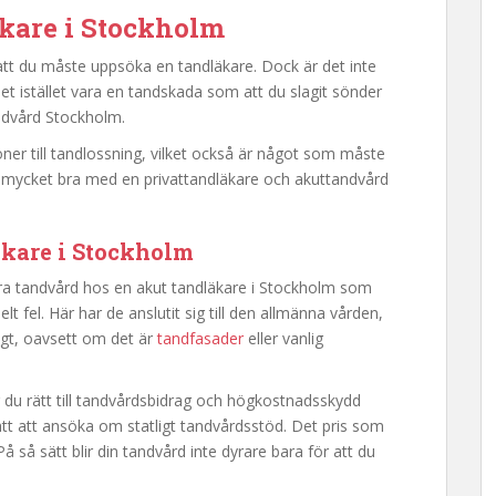
äkare i Stockholm
 att du måste uppsöka en tandläkare. Dock är det inte
et istället vara en tandskada som att du slagit sönder
ndvård Stockholm.
ioner till tandlossning, vilket också är något som måste
ra mycket bra med en privattandläkare och akuttandvård
äkare i Stockholm
föra tandvård hos en akut tandläkare i Stockholm som
elt fel. Här har de anslutit sig till den allmänna vården,
ligt, oavsett om det är
tandfasader
eller vanlig
du rätt till tandvårdsbidrag och högkostnadsskydd
ätt att ansöka om statligt tandvårdsstöd. Det pris som
 På så sätt blir din tandvård inte dyrare bara för att du